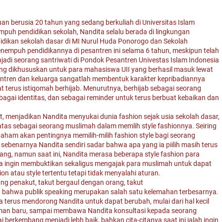
an berusia 20 tahun yang sedang berkuliah di Universitas Islam
uh pendidikan sekolah, Nandita selalu berada di lingkungan
didikan sekolah dasar di MI Nurul Huda Ponorogo dan Sekolah
empuh pendidikannya di pesantren ini selama 6 tahun, meskipun telah
menjadi seorang santriwati di Pondok Pesantren Univestas Islam Indonesia
ang dikhususkan untuk para mahasiswa UII yang berhasil masuk lewat
esantren dan keluarga sangatlah membentuk karakter kepribadiannya
pat terus istiqomah berhijab. Menurutnya, berhijab sebagai seorang
bagai identitas, dan sebagai reminder untuk terus berbuat kebaikan dan
, menjadikan Nandita menyukai dunia fashion sejak usia sekolah dasar,
batas sebagai seorang muslimah dalam memlih style fashionnya. Seiring
aham akan pentingnya memilih-milih fashion style bagi seorang
ebenarnya Nandita sendiri sadar bahwa apa yang ia piilih masih terus
ng, namun saat ini, Nandita merasa beberapa style fashion para
ita ingin membuktikan sekaligus mengajak para muslimah untuk dapat
n atau style tertentu tetapi tidak menyalahi aturan.
g penakut, takut bergaul dengan orang, takut
 bahwa publik speaking merupakan salah satu kelemahan terbesarnya.
a terus mendorong Nandita untuk dapat berubah, mulai dari hal kecil
an baru, sampai membawa Nandita konsultasi kepada seorang
i berkembang menjadi lebh baik, bahkan cita-citanya saat ini ialah ingin