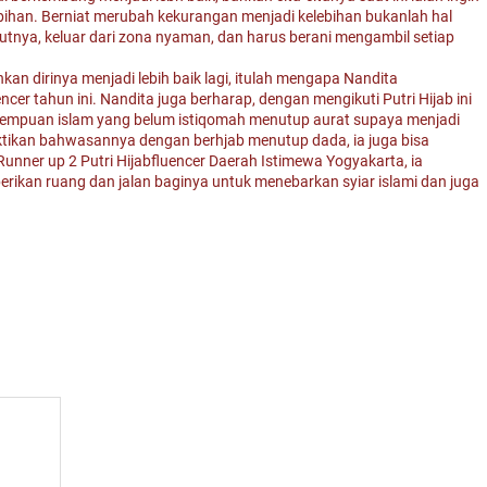
ihan. Berniat merubah kekurangan menjadi kelebihan bukanlah hal
tnya, keluar dari zona nyaman, dan harus berani mengambil setiap
n dirinya menjadi lebih baik lagi, itulah mengapa Nandita
ncer tahun ini. Nandita juga berharap, dengan mengikuti Putri Hijab ini
rempuan islam yang belum istiqomah menutup aurat supaya menjadi
uktikan bahwasannya dengan berhjab menutup dada, ia juga bisa
 Runner up 2 Putri Hijabfluencer Daerah Istimewa Yogyakarta, ia
rikan ruang dan jalan baginya untuk menebarkan syiar islami dan juga