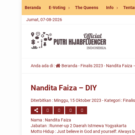
Beranda
E-Voting
The Queens
Info
Tenta
Jumat, 07-08-2026
Anda ada di :
Beranda
-
Finalis 2023
-
Nandita Faiza 
Nandita Faiza – DIY
Diterbitkan :
Minggu, 15 Oktober 2023
- Kategori :
Finali
Nama : Nandita Faiza
Jabatan : Runner-up 2 Daerah Istmewa Yogyakarta
Motto Hidup : Just believe in God and yourself: Always be