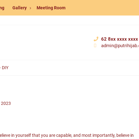
ng
Gallery
Meeting Room
62 8xx xxxx xxxx
admin@putrihijab.o
– DIY
s 2023
lieve in yourself that you are capable, and most importantly, believe in