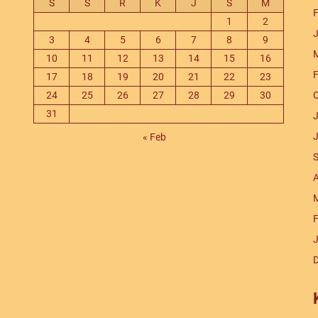
S
S
R
K
J
S
M
F
1
2
J
3
4
5
6
7
8
9
M
10
11
12
13
14
15
16
F
17
18
19
20
21
22
23
24
25
26
27
28
29
30
O
31
J
J
« Feb
S
A
M
F
J