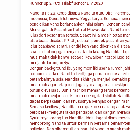
Runner-up 2 Putri Hijabfluencer DIY 2023
Nandita Faiza, kerap disapa Nandita atau Dita. Perempu
Indonesia, Daerah Istimewa Yogyakarya. Semasa menemp
pendidikan yang berlandaskan nilai Islami. Dengan pen
Menengah di Pesantren Putri al-Mawaddah, Nandita men
lulus dari pesantren tersebut, saat ini ia masih tetap 
atau biasa disebut PP. UII, sebuah pondok pesantren y
jalur beasiswa santri. Pendidikan yang diberikan di P
saat ini, hal ini juga menjadi latar belakang Nandita da
muslimah tidak hanya sebagai kewajiban, tetapi juga se
menjauhi laranganNya.
Dengan background ibu yang memiliki usaha rumah jahit
namun disisi lain Nandita kecil juga pernah merasa ter
betambahnya usia, Nandita akhirnya menjadi semakin p
muslimah agar tetap menjaga syariat agama, meskipun s
butuh dievaluasi. Dunia fashion memang terus berkemba
muslimah menjadi sedikit melenceng, dari sinilah Nand
dapat berpakaian, dan khususnya berhijab dengan fashio
Semasa kecilnya, Nandita merupakan seoarang anak yan
berbicara/mengutarakan pendapat, dan sangat merasa
Syukurnya, orang tua Nandita tidak tinggal diam, merek
mendorong Nandita untuk bermain bersama temam-tem
psikolog. Dan alhamdulillah, saat ini Nandita sudah mula