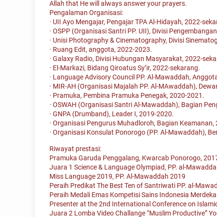
Allah that He will always answer your prayers.
Pengalaman Organisasi:
· UII Ayo Mengajar, Pengajar TPA Al-Hidayah, 2022-seka
· OSPP (Organisasi Santri PP. UII), Divisi Pengembanga
· Unisi Photography & Cinematography, Divisi Sinematog
· Ruang Edit, anggota, 2022-2023.
· Galaxy Radio, Divisi Hubungan Masyarakat, 2022-seka
· El-Markazi, Bidang Qiroatus Sy’ir, 2022-sekarang.
· Language Advisory Council PP. Al-Mawaddah, Anggot
· MIR-AH (Organisasi Majalah PP. Al-MAwaddah), Dewan 
· Pramuka, Pembina Pramuka Penegak, 2020-2021.
· OSWAH (Organisasi Santri Al-Mawaddah), Bagian Pen
· GNPA (Drumband), Leader I, 2019-2020.
· Organisasi Pengurus Muhadloroh, Bagian Keamanan,
· Organisasi Konsulat Ponorogo (PP. Al-Mawaddah), B
Riwayat prestasi:
Pramuka Garuda Penggalang, Kwarcab Ponorogo, 201
Juara 1 Science & Language Olympiad, PP. al-Mawadd
Miss Language 2019, PP. Al-Mawaddah 2019
Peraih Predikat The Best Ten of Santriwati PP. al-Maw
Peraih Medali Emas Kompetisi Sains Indonesia Merdeka
Presenter at the 2nd International Conference on Islami
Juara 2 Lomba Video Challange “Muslim Productive” Y