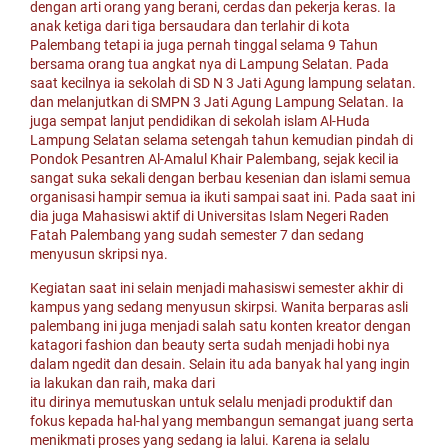
dengan arti orang yang berani, cerdas dan pekerja keras. Ia
anak ketiga dari tiga bersaudara dan terlahir di kota
Palembang tetapi ia juga pernah tinggal selama 9 Tahun
bersama orang tua angkat nya di Lampung Selatan. Pada
saat kecilnya ia sekolah di SD N 3 Jati Agung lampung selatan.
dan melanjutkan di SMPN 3 Jati Agung Lampung Selatan. Ia
juga sempat lanjut pendidikan di sekolah islam Al-Huda
Lampung Selatan selama setengah tahun kemudian pindah di
Pondok Pesantren Al-Amalul Khair Palembang, sejak kecil ia
sangat suka sekali dengan berbau kesenian dan islami semua
organisasi hampir semua ia ikuti sampai saat ini. Pada saat ini
dia juga Mahasiswi aktif di Universitas Islam Negeri Raden
Fatah Palembang yang sudah semester 7 dan sedang
menyusun skripsi nya.
Kegiatan saat ini selain menjadi mahasiswi semester akhir di
kampus yang sedang menyusun skirpsi. Wanita berparas asli
palembang ini juga menjadi salah satu konten kreator dengan
katagori fashion dan beauty serta sudah menjadi hobi nya
dalam ngedit dan desain. Selain itu ada banyak hal yang ingin
ia lakukan dan raih, maka dari
itu dirinya memutuskan untuk selalu menjadi produktif dan
fokus kepada hal-hal yang membangun semangat juang serta
menikmati proses yang sedang ia lalui. Karena ia selalu