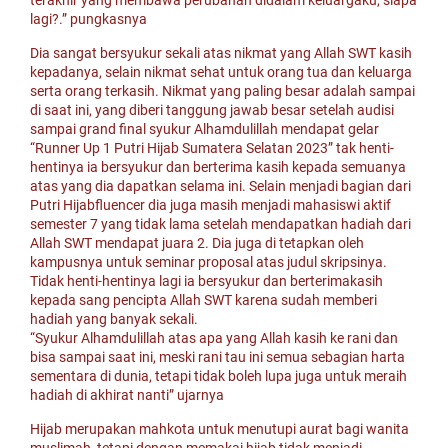
terakhir yang membawa perubahan didalam keluargaku, siapa
lagi?.” pungkasnya
Dia sangat bersyukur sekali atas nikmat yang Allah SWT kasih
kepadanya, selain nikmat sehat untuk orang tua dan keluarga
serta orang terkasih. Nikmat yang paling besar adalah sampai
di saat ini, yang diberi tanggung jawab besar setelah audisi
sampai grand final syukur Alhamdulillah mendapat gelar
“Runner Up 1 Putri Hijab Sumatera Selatan 2023” tak henti-
hentinya ia bersyukur dan berterima kasih kepada semuanya
atas yang dia dapatkan selama ini. Selain menjadi bagian dari
Putri Hijabfluencer dia juga masih menjadi mahasiswi aktif
semester 7 yang tidak lama setelah mendapatkan hadiah dari
Allah SWT mendapat juara 2. Dia juga di tetapkan oleh
kampusnya untuk seminar proposal atas judul skripsinya.
Tidak henti-hentinya lagi ia bersyukur dan berterimakasih
kepada sang pencipta Allah SWT karena sudah memberi
hadiah yang banyak sekali.
“Syukur Alhamdulillah atas apa yang Allah kasih ke rani dan
bisa sampai saat ini, meski rani tau ini semua sebagian harta
sementara di dunia, tetapi tidak boleh lupa juga untuk meraih
hadiah di akhirat nanti” ujarnya
Hijab merupakan mahkota untuk menutupi aurat bagi wanita