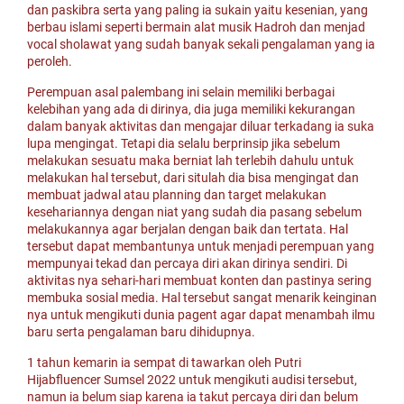
dan paskibra serta yang paling ia sukain yaitu kesenian, yang
berbau islami seperti bermain alat musik Hadroh dan menjad
vocal sholawat yang sudah banyak sekali pengalaman yang ia
peroleh.
Perempuan asal palembang ini selain memiliki berbagai
kelebihan yang ada di dirinya, dia juga memiliki kekurangan
dalam banyak aktivitas dan mengajar diluar terkadang ia suka
lupa mengingat. Tetapi dia selalu berprinsip jika sebelum
melakukan sesuatu maka berniat lah terlebih dahulu untuk
melakukan hal tersebut, dari situlah dia bisa mengingat dan
membuat jadwal atau planning dan target melakukan
kesehariannya dengan niat yang sudah dia pasang sebelum
melakukannya agar berjalan dengan baik dan tertata. Hal
tersebut dapat membantunya untuk menjadi perempuan yang
mempunyai tekad dan percaya diri akan dirinya sendiri. Di
aktivitas nya sehari-hari membuat konten dan pastinya sering
membuka sosial media. Hal tersebut sangat menarik keinginan
nya untuk mengikuti dunia pagent agar dapat menambah ilmu
baru serta pengalaman baru dihidupnya.
1 tahun kemarin ia sempat di tawarkan oleh Putri
Hijabfluencer Sumsel 2022 untuk mengikuti audisi tersebut,
namun ia belum siap karena ia takut percaya diri dan belum