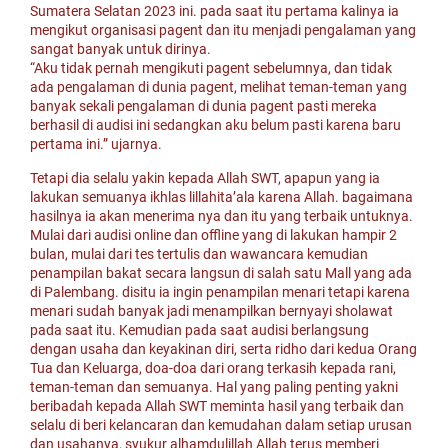
Sumatera Selatan 2023 ini. pada saat itu pertama kalinya ia
mengikut organisasi pagent dan itu menjadi pengalaman yang
sangat banyak untuk dirinya.
“Aku tidak pernah mengikuti pagent sebelumnya, dan tidak
ada pengalaman di dunia pagent, melihat teman-teman yang
banyak sekali pengalaman di dunia pagent pasti mereka
berhasil di audisi ini sedangkan aku belum pasti karena baru
pertama ini.” ujarnya.
Tetapi dia selalu yakin kepada Allah SWT, apapun yang ia
lakukan semuanya ikhlas lillahita’ala karena Allah. bagaimana
hasilnya ia akan menerima nya dan itu yang terbaik untuknya.
Mulai dari audisi online dan offline yang di lakukan hampir 2
bulan, mulai dari tes tertulis dan wawancara kemudian
penampilan bakat secara langsun di salah satu Mall yang ada
di Palembang. disitu ia ingin penampilan menari tetapi karena
menari sudah banyak jadi menampilkan bernyayi sholawat
pada saat itu. Kemudian pada saat audisi berlangsung
dengan usaha dan keyakinan diri, serta ridho dari kedua Orang
Tua dan Keluarga, doa-doa dari orang terkasih kepada rani,
teman-teman dan semuanya. Hal yang paling penting yakni
beribadah kepada Allah SWT meminta hasil yang terbaik dan
selalu di beri kelancaran dan kemudahan dalam setiap urusan
dan usahanya, syukur alhamdulillah Allah terus memberi