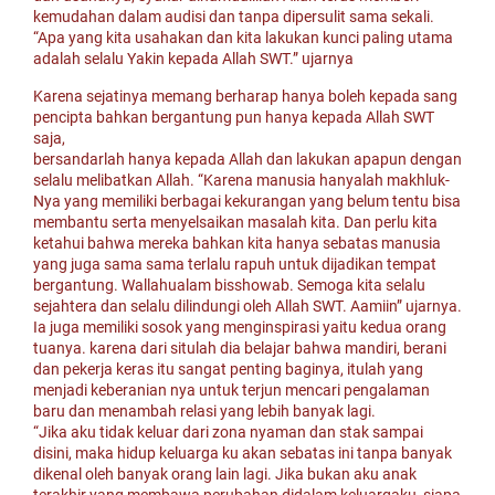
kemudahan dalam audisi dan tanpa dipersulit sama sekali.
“Apa yang kita usahakan dan kita lakukan kunci paling utama
adalah selalu Yakin kepada Allah SWT.” ujarnya
Karena sejatinya memang berharap hanya boleh kepada sang
pencipta bahkan bergantung pun hanya kepada Allah SWT
saja,
bersandarlah hanya kepada Allah dan lakukan apapun dengan
selalu melibatkan Allah. “Karena manusia hanyalah makhluk-
Nya yang memiliki berbagai kekurangan yang belum tentu bisa
membantu serta menyelsaikan masalah kita. Dan perlu kita
ketahui bahwa mereka bahkan kita hanya sebatas manusia
yang juga sama sama terlalu rapuh untuk dijadikan tempat
bergantung. Wallahualam bisshowab. Semoga kita selalu
sejahtera dan selalu dilindungi oleh Allah SWT. Aamiin” ujarnya.
Ia juga memiliki sosok yang menginspirasi yaitu kedua orang
tuanya. karena dari situlah dia belajar bahwa mandiri, berani
dan pekerja keras itu sangat penting baginya, itulah yang
menjadi keberanian nya untuk terjun mencari pengalaman
baru dan menambah relasi yang lebih banyak lagi.
“Jika aku tidak keluar dari zona nyaman dan stak sampai
disini, maka hidup keluarga ku akan sebatas ini tanpa banyak
dikenal oleh banyak orang lain lagi. Jika bukan aku anak