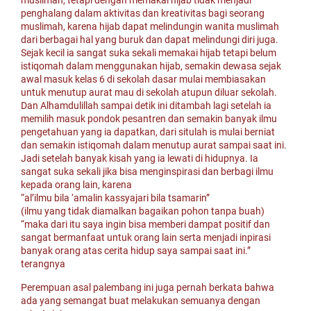
muslimah, tetapi dengan memakai hijab tidak menjadi
penghalang dalam aktivitas dan kreativitas bagi seorang
muslimah, karena hijab dapat melindungin wanita muslimah
dari berbagai hal yang buruk dan dapat melindungi diri juga.
Sejak kecil ia sangat suka sekali memakai hijab tetapi belum
istiqomah dalam menggunakan hijab, semakin dewasa sejak
awal masuk kelas 6 di sekolah dasar mulai membiasakan
untuk menutup aurat mau di sekolah atupun diluar sekolah.
Dan Alhamdulillah sampai detik ini ditambah lagi setelah ia
memilih masuk pondok pesantren dan semakin banyak ilmu
pengetahuan yang ia dapatkan, dari situlah is mulai berniat
dan semakin istiqomah dalam menutup aurat sampai saat ini.
Jadi setelah banyak kisah yang ia lewati di hidupnya. Ia
sangat suka sekali jika bisa menginspirasi dan berbagi ilmu
kepada orang lain, karena
“al’ilmu bila ‘amalin kassyajari bila tsamarin”
(ilmu yang tidak diamalkan bagaikan pohon tanpa buah)
“maka dari itu saya ingin bisa memberi dampat positif dan
sangat bermanfaat untuk orang lain serta menjadi inpirasi
banyak orang atas cerita hidup saya sampai saat ini.”
terangnya
Perempuan asal palembang ini juga pernah berkata bahwa
ada yang semangat buat melakukan semuanya dengan