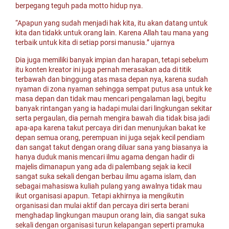
berpegang teguh pada motto hidup nya.
“Apapun yang sudah menjadi hak kita, itu akan datang untuk
kita dan tidakk untuk orang lain. Karena Allah tau mana yang
terbaik untuk kita di setiap porsi manusia.” ujarnya
Dia juga memiliki banyak impian dan harapan, tetapi sebelum
itu konten kreator ini juga pernah merasakan ada di titik
terbawah dan binggung atas masa depan nya, karena sudah
nyaman di zona nyaman sehingga sempat putus asa untuk ke
masa depan dan tidak mau mencari pengalaman lagi, begitu
banyak rintangan yang ia hadapi mulai dari lingkungan sekitar
serta pergaulan, dia pernah mengira bawah dia tidak bisa jadi
apa-apa karena takut percaya diri dan menunjukan bakat ke
depan semua orang, perempuan ini juga sejak kecil pendiam
dan sangat takut dengan orang diluar sana yang biasanya ia
hanya duduk manis mencari ilmu agama dengan hadir di
majelis dimanapun yang ada di palembang sejak ia kecil
sangat suka sekali dengan berbau ilmu agama islam, dan
sebagai mahasiswa kuliah pulang yang awalnya tidak mau
ikut organisasi apapun. Tetapi akhirnya ia mengikutin
organisasi dan mulai aktif dan percaya diri serta berani
menghadap lingkungan maupun orang lain, dia sangat suka
sekali dengan organisasi turun kelapangan seperti pramuka