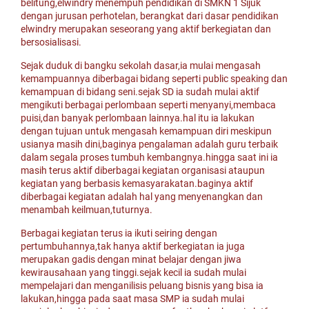
belitung,elwindry menempuh pendidikan di SMKN 1 Sijuk
dengan jurusan perhotelan, berangkat dari dasar pendidikan
elwindry merupakan seseorang yang aktif berkegiatan dan
bersosialisasi.
Sejak duduk di bangku sekolah dasar,ia mulai mengasah
kemampuannya diberbagai bidang seperti public speaking dan
kemampuan di bidang seni.sejak SD ia sudah mulai aktif
mengikuti berbagai perlombaan seperti menyanyi,membaca
puisi,dan banyak perlombaan lainnya.hal itu ia lakukan
dengan tujuan untuk mengasah kemampuan diri meskipun
usianya masih dini,baginya pengalaman adalah guru terbaik
dalam segala proses tumbuh kembangnya.hingga saat ini ia
masih terus aktif diberbagai kegiatan organisasi ataupun
kegiatan yang berbasis kemasyarakatan.baginya aktif
diberbagai kegiatan adalah hal yang menyenangkan dan
menambah keilmuan,tuturnya.
Berbagai kegiatan terus ia ikuti seiring dengan
pertumbuhannya,tak hanya aktif berkegiatan ia juga
merupakan gadis dengan minat belajar dengan jiwa
kewirausahaan yang tinggi.sejak kecil ia sudah mulai
mempelajari dan menganilisis peluang bisnis yang bisa ia
lakukan,hingga pada saat masa SMP ia sudah mulai