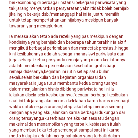
berkecimpung di berbagai instansi pekerjaan pariwisata yang
tak jarang menyuratkan persyaratan yakni tidak boleh berhijab
jika ingin bekerja dsb.”menanggapi hal ini ia justru memilih
untuk tetap mempertahankan hijabnya meskipun banyak
tawaran yang menggiurkan.
Ia merasa akan tetap ada rezeki yang pas meskipun dengan
kondisinya yang berhijab,dan beberapa tahun terakhir ia aktif
mengikuti berbagai perlombaan dan mencetak prestasi,hingga
kini kesibukannya adalah sebagai mahasiswi pariwisata dan
juga sebagai ketua posyandu remaja yang mana kegiatannya
adalah memberikan pemeriksaan kesehatan gratis bagi
remaja didesanya,kegiatan ini rutin setiap satu bulan
sekali.selain berkuliah dan kegiatan organisasi dan
masyarakat,ia juga turut membantu kedua orang tuanya
dalam menjalankan bisnis dibidang pariwisata hal ini ia
lakukan disela-sela kesibukannya.”dengan berbagai kesibukan
saat ini tak jarang aku merasa kelelahan karna harus membagi
waktu untuk segala urusan,tetapi aku tetap merasa senang
dengan apa yang aku jalankan karna berbagai dukungan dari
orang tersayang,aku terbiasa melakukan sesuatu dengan
maksimal dan menampilkan yang terbaik ,kebiasaan itulah
yang membuat aku tetap semangat sampai saat ini karna
motto hidupku adalah mengusahakan yang terbaik dalam