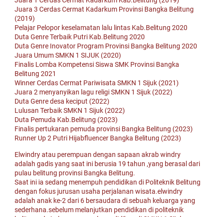
Juara 1 Cerdas Cermat Kadarkum Kab.Belitung (2019)
Juara 3 Cerdas Cermat Kadarkum Provinsi Bangka Belitung
(2019)
Pelajar Pelopor keselamatan lalu lintas Kab.Belitung 2020
Duta Genre Terbaik Putri Kab.Belitung 2020
Duta Genre Inovator Program Provinsi Bangka Belitung 2020
Juara Umum SMKN 1 SIJUK (2020)
Finalis Lomba Kompetensi Siswa SMK Provinsi Bangka
Belitung 2021
Winner Cerdas Cermat Pariwisata SMKN 1 Sijuk (2021)
Juara 2 menyanyikan lagu religi SMKN 1 Sijuk (2022)
Duta Genre desa keciput (2022)
Lulusan Terbaik SMKN 1 Sijuk (2022)
Duta Pemuda Kab.Belitung (2023)
Finalis pertukaran pemuda provinsi Bangka Belitung (2023)
Runner Up 2 Putri Hijabfluencer Bangka Belitung (2023)
Elwindry atau perempuan dengan sapaan akrab windry
adalah gadis yang saat ini berusia 19 tahun ,yang berasal dari
pulau belitung provinsi Bangka Belitung.
Saat ini ia sedang menempuh pendidikan di Politeknik Belitung
dengan fokus jurusan usaha perjalanan wisata.elwindry
adalah anak ke-2 dari 6 bersaudara di sebuah keluarga yang
sederhana.sebelum melanjutkan pendidikan di politeknik