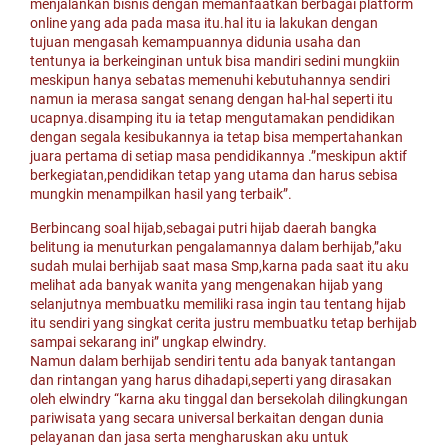
menjalankan bisnis dengan memanfaatkan berbagai platform
online yang ada pada masa itu.hal itu ia lakukan dengan
tujuan mengasah kemampuannya didunia usaha dan
tentunya ia berkeinginan untuk bisa mandiri sedini mungkiin
meskipun hanya sebatas memenuhi kebutuhannya sendiri
namun ia merasa sangat senang dengan hal-hal seperti itu
ucapnya.disamping itu ia tetap mengutamakan pendidikan
dengan segala kesibukannya ia tetap bisa mempertahankan
juara pertama di setiap masa pendidikannya .”meskipun aktif
berkegiatan,pendidikan tetap yang utama dan harus sebisa
mungkin menampilkan hasil yang terbaik”.
Berbincang soal hijab,sebagai putri hijab daerah bangka
belitung ia menuturkan pengalamannya dalam berhijab,”aku
sudah mulai berhijab saat masa Smp,karna pada saat itu aku
melihat ada banyak wanita yang mengenakan hijab yang
selanjutnya membuatku memiliki rasa ingin tau tentang hijab
itu sendiri yang singkat cerita justru membuatku tetap berhijab
sampai sekarang ini” ungkap elwindry.
Namun dalam berhijab sendiri tentu ada banyak tantangan
dan rintangan yang harus dihadapi,seperti yang dirasakan
oleh elwindry “karna aku tinggal dan bersekolah dilingkungan
pariwisata yang secara universal berkaitan dengan dunia
pelayanan dan jasa serta mengharuskan aku untuk