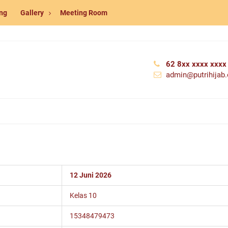
ng
Gallery
Meeting Room
62 8xx xxxx xxxx
admin@putrihijab.o
12 Juni 2026
Kelas 10
15348479473