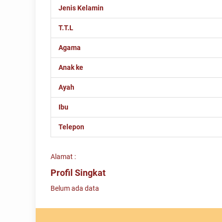
Jenis Kelamin
T.T.L
Agama
Anak ke
Ayah
Ibu
Telepon
Alamat :
Profil Singkat
Belum ada data