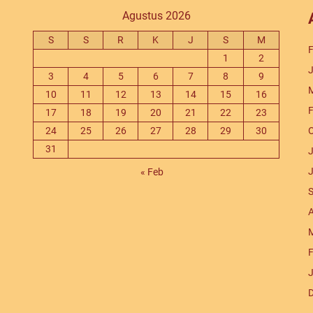
Agustus 2026
S
S
R
K
J
S
M
F
1
2
J
3
4
5
6
7
8
9
M
10
11
12
13
14
15
16
F
17
18
19
20
21
22
23
24
25
26
27
28
29
30
O
31
J
J
« Feb
S
A
M
F
J