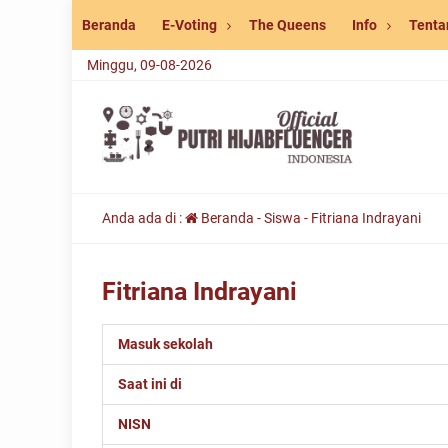
Beranda
E-Voting
The Queens
Info
Tenta
Minggu, 09-08-2026
Anda ada di :
Beranda
-
Siswa
-
Fitriana Indrayani
Fitriana Indrayani
Masuk sekolah
Saat ini di
NISN