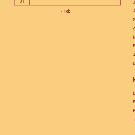
31
J
J
« Feb
S
A
M
F
J
B
F
F
T