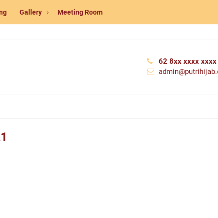
ng
Gallery
Meeting Room
62 8xx xxxx xxxx
admin@putrihijab.o
21