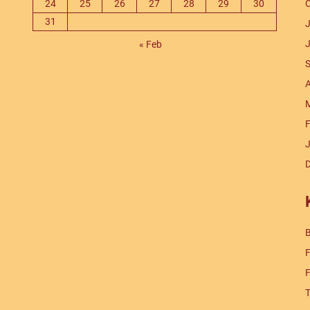
24
25
26
27
28
29
30
O
31
J
J
« Feb
S
A
M
F
J
B
F
F
T