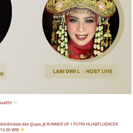
afitri
abindonesia
dan
@upa_jk
RUNNER UP 1 PUTRI HIJABFLUENCER
m 16.00 WIB