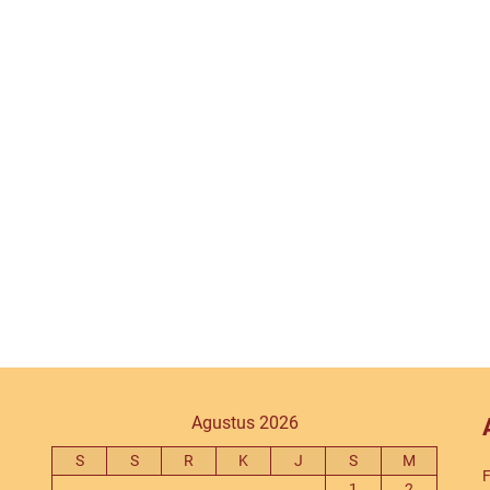
Agustus 2026
S
S
R
K
J
S
M
F
1
2