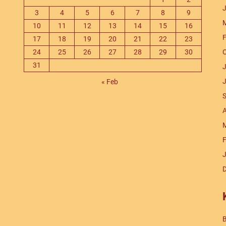
J
3
4
5
6
7
8
9
M
10
11
12
13
14
15
16
F
17
18
19
20
21
22
23
24
25
26
27
28
29
30
O
31
J
J
« Feb
S
A
M
F
J
B